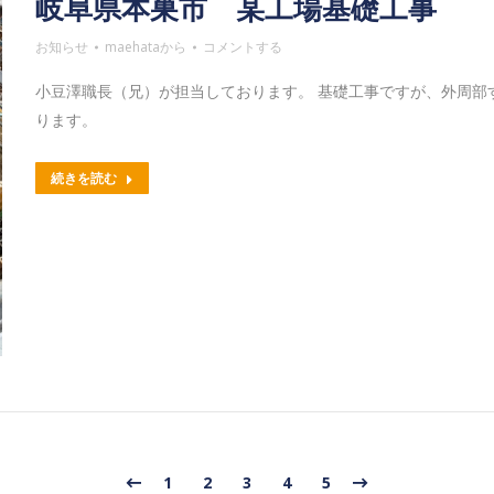
岐阜県本巣市 某工場基礎工事
お知らせ
maehata
から
コメントする
小豆澤職長（兄）が担当しております。 基礎工事ですが、外周部
ります。
続きを読む
1
2
3
4
5